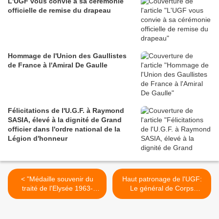
L'UGF vous convie à sa cérémonie
officielle de remise du drapeau
Hommage de l'Union des Gaullistes
de France à l'Amiral De Gaulle
Félicitations de l'U.G.F. à Raymond
SASIA, élevé à la dignité de Grand
officier dans l'ordre national de la
Légion d'honneur
< "Médaille souvenir du
Haut patronage de l'UGF:
traité de l'Elysée 1963-
Le général de Corps
2013" signatures des
d'Armée Jean COMBETTE,
présidents de l'UGF et de
succède au général
l'ORFACE
d'Armée Albéric VAILLANT