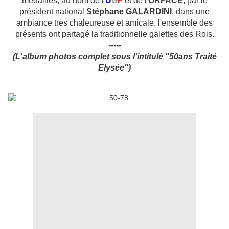
médailles, au nom de l'
U
G
F
et de l'
ORFACE
, par le
président national
Stéphane GALARDINI
, dans une
ambiance très chaleureuse et amicale, l'ensemble des
présents ont partagé la traditionnelle galettes des Rois.
-----
(L'album photos complet sous l'intitulé "50ans Traité
Elysée")