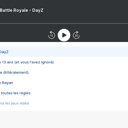
 Battle Royale - DayZ
 DayZ
 a 13 ans (et vous l'avez ignoré)
e (littéralement)
im Rayan
 toutes les règles
s les jeux vidéo
us choquant de Rockstar ? - Le scandale BULLY
e plus moche de Steam