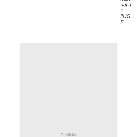
nal d
e
l’UG
F
Publicité