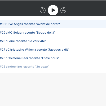
#30 : Eve Angeli raconte "Avant de partir"
#29 : MC Solaar raconte "Bouge de là"
28 : Lorie raconte "Je vais vite"
#27 : Christophe Willem raconte "Jacques a dit"
#26 : Chimène Badi raconte "Entre nous"
#25 : Indochine raconte "3e sexe"
#24 : Zaho raconte "C'est chelou"
#23 : Patrick Bruel raconte "Au café des délices"
#22 : Kyo raconte "Le chemin"
#21 : Nolwenn Leroy raconte "Cassé"