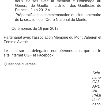
deux Eglises avec la mention « Hommage au
Général de Gaulle – L’Union des Gaullistes de
France – Juin 2012 »
-
Préparatifs de la c
ommémoration du cinquantenaire
de la création de l’Ordre National du Mérite.
- Cérémonies du 18 juin 2012.
Partenariat avec l’association Mémoire du Mont Valérien et
Femme Avenir.
Le point sur les délégation européennes ainsi que sur le
site Internet UGF et Facebook.
Questions diverses.
Stép
hane
GAL
ARD
INI
Prési
dent
natio