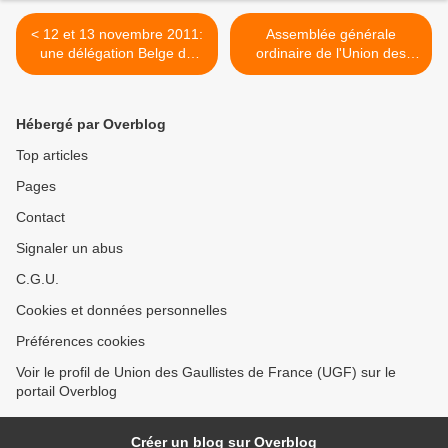
< 12 et 13 novembre 2011:
Assemblée générale
une délégation Belge de
ordinaire de l'Union des
l'Union des Gaullistes de
Gaullistes de France (UGF)
France (UGF) à Colombey-
à Paris >
Les-Deux-Eglises
Hébergé par Overblog
Top articles
Pages
Contact
Signaler un abus
C.G.U.
Cookies et données personnelles
Préférences cookies
Voir le profil de Union des Gaullistes de France (UGF) sur le
portail Overblog
Créer un blog sur Overblog